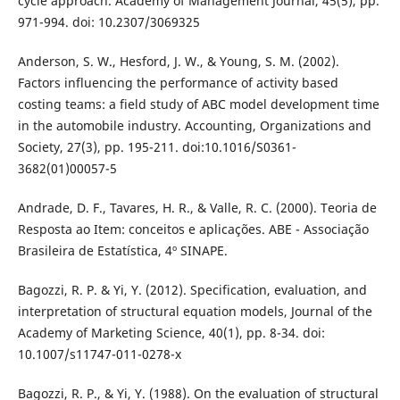
cycle approach. Academy of Management Journal, 45(5), pp.
971-994. doi: 10.2307/3069325
Anderson, S. W., Hesford, J. W., & Young, S. M. (2002).
Factors influencing the performance of activity based
costing teams: a field study of ABC model development time
in the automobile industry. Accounting, Organizations and
Society, 27(3), pp. 195-211. doi:10.1016/S0361-
3682(01)00057-5
Andrade, D. F., Tavares, H. R., & Valle, R. C. (2000). Teoria de
Resposta ao Item: conceitos e aplicações. ABE - Associação
Brasileira de Estatística, 4º SINAPE.
Bagozzi, R. P. & Yi, Y. (2012). Specification, evaluation, and
interpretation of structural equation models, Journal of the
Academy of Marketing Science, 40(1), pp. 8-34. doi:
10.1007/s11747-011-0278-x
Bagozzi, R. P., & Yi, Y. (1988). On the evaluation of structural