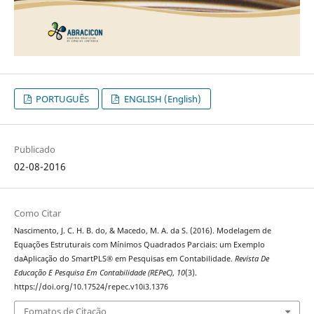
PORTUGUÊS
ENGLISH (English)
Publicado
02-08-2016
Como Citar
Nascimento, J. C. H. B. do, & Macedo, M. A. da S. (2016). Modelagem de
Equações Estruturais com Mínimos Quadrados Parciais: um Exemplo
daAplicação do SmartPLS® em Pesquisas em Contabilidade.
Revista De
Educação E Pesquisa Em Contabilidade (REPeC)
,
10
(3).
https://doi.org/10.17524/repec.v10i3.1376
Fomatos de Citação