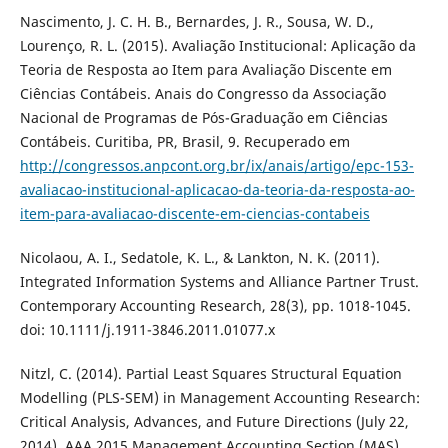
Nascimento, J. C. H. B., Bernardes, J. R., Sousa, W. D.,
Lourenço, R. L. (2015). Avaliação Institucional: Aplicação da
Teoria de Resposta ao Item para Avaliação Discente em
Ciências Contábeis. Anais do Congresso da Associação
Nacional de Programas de Pós-Graduação em Ciências
Contábeis. Curitiba, PR, Brasil, 9. Recuperado em
http://congressos.anpcont.org.br/ix/anais/artigo/epc-153-
avaliacao-institucional-aplicacao-da-teoria-da-resposta-ao-
item-para-avaliacao-discente-em-ciencias-contabeis
Nicolaou, A. I., Sedatole, K. L., & Lankton, N. K. (2011).
Integrated Information Systems and Alliance Partner Trust.
Contemporary Accounting Research, 28(3), pp. 1018-1045.
doi: 10.1111/j.1911-3846.2011.01077.x
Nitzl, C. (2014). Partial Least Squares Structural Equation
Modelling (PLS-SEM) in Management Accounting Research:
Critical Analysis, Advances, and Future Directions (July 22,
2014). AAA 2015 Management Accounting Section (MAS)