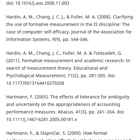
doi: 10.1016/j.aos.2008.11.003
Hardin, A. M., Chang, J. C. J., & Fuller, M. A. (2008). Clarifying
the use of formative measurement in the IS discipline: The
case of computer self-efficacy. Journal of the Association for
Information Systems, 9(9), pp. 544-546.
Hardin, A. M., Chang, J. C., Fuller, M. A. & Torkzadeh, G.
(2011). Formative measurement and academic research: In
search of measurement theory. Educational and
Psychological Measurement, 71(2), pp. 281-305. doi:
10.1177/0013164410370208
Hartmann, F. (2005). The effects of tolerance for ambiguity
and uncertainty on the appropriateness of accounting
performance measures. Abacus, 41(3), pp. 241−264. doi:
10.1111/j.1467-6281.2005.00181.x
Hartmann, F., & Slapničar, S. (2009). How formal