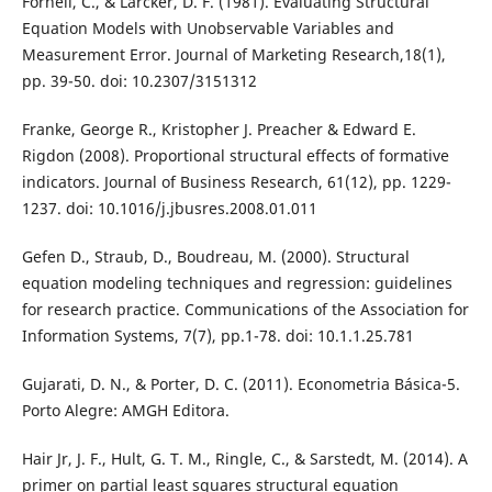
Fornell, C., & Larcker, D. F. (1981). Evaluating Structural
Equation Models with Unobservable Variables and
Measurement Error. Journal of Marketing Research,18(1),
pp. 39-50. doi: 10.2307/3151312
Franke, George R., Kristopher J. Preacher & Edward E.
Rigdon (2008). Proportional structural effects of formative
indicators. Journal of Business Research, 61(12), pp. 1229-
1237. doi: 10.1016/j.jbusres.2008.01.011
Gefen D., Straub, D., Boudreau, M. (2000). Structural
equation modeling techniques and regression: guidelines
for research practice. Communications of the Association for
Information Systems, 7(7), pp.1-78. doi: 10.1.1.25.781
Gujarati, D. N., & Porter, D. C. (2011). Econometria Básica-5.
Porto Alegre: AMGH Editora.
Hair Jr, J. F., Hult, G. T. M., Ringle, C., & Sarstedt, M. (2014). A
primer on partial least squares structural equation