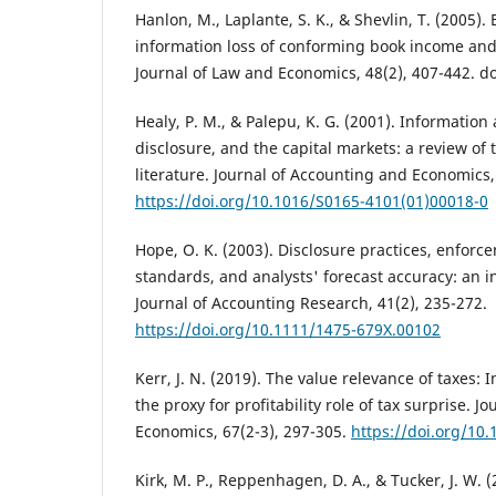
Hanlon, M., Laplante, S. K., & Shevlin, T. (2005).
information loss of conforming book income and
Journal of Law and Economics, 48(2), 407-442. d
Healy, P. M., & Palepu, K. G. (2001). Informatio
disclosure, and the capital markets: a review of 
literature. Journal of Accounting and Economics,
https://doi.org/10.1016/S0165-4101(01)00018-0
Hope, O. K. (2003). Disclosure practices, enforc
standards, and analysts' forecast accuracy: an i
Journal of Accounting Research, 41(2), 235-272.
https://doi.org/10.1111/1475-679X.00102
Kerr, J. N. (2019). The value relevance of taxes: 
the proxy for profitability role of tax surprise. 
Economics, 67(2-3), 297-305.
https://doi.org/10.
Kirk, M. P., Reppenhagen, D. A., & Tucker, J. W. 