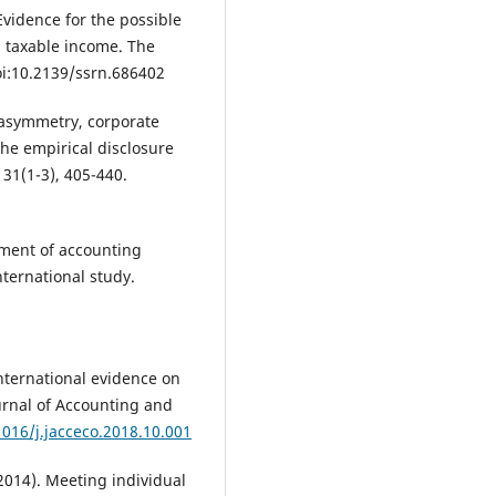
 Evidence for the possible
 taxable income. The
oi:10.2139/ssrn.686402
n asymmetry, corporate
the empirical disclosure
 31(1-3), 405-440.
ement of accounting
nternational study.
International evidence on
Journal of Accounting and
1016/j.jacceco.2018.10.001
(2014). Meeting individual