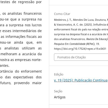
e testes de regressão por
 os analistas financeiros
Como Citar
vou-se que a surpresa na
Medeiros, J. T., Mendes De Luca, Doutora, 
ara a surpresa nos lucros
& Vasconcelos, A. C. de. (2025). Influência 
enforcement fiscal do país na relação entre
ue esses intermediários de
surpresa na despesa fiscal e a acurácia de 
as informações fiscais ao
dos analistas financeiros.
Revista De Educaç
irmou-se ainda que, em
Pesquisa Em Contabilidade (REPeC)
,
19
.
 analistas utilizam as
https://doi.org/10.17524/repec.v19.e3431
e melhoram a acurácia da
Fomatos de Citação
amostra as empresas norte-
antes.
ortância do enforcement
Edição
ão das expectativas dos
v. 19 (2025): Publicação Contínua
futuro, provendo maior
Seção
Artigos