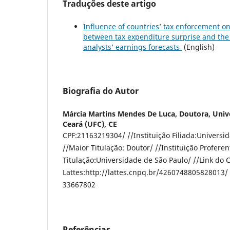
Traduções deste artigo
Influence of countries’ tax enforcement on
between tax expenditure surprise and the 
analysts’ earnings forecasts
(English)
Biografia do Autor
Márcia Martins Mendes De Luca, Doutora,
Univ
Ceará (UFC), CE
CPF:21163219304/ //Instituição Filiada:Universi
//Maior Titulação: Doutor/ //Instituição Profere
Titulação:Universidade de São Paulo/ //Link do C
Lattes:http://lattes.cnpq.br/4260748805828013/ 
33667802
Referências