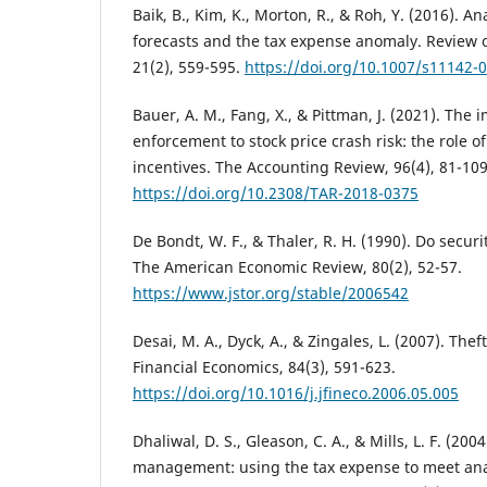
Baik, B., Kim, K., Morton, R., & Roh, Y. (2016). A
forecasts and the tax expense anomaly. Review 
21(2), 559-595.
https://doi.org/10.1007/s11142-
Bauer, A. M., Fang, X., & Pittman, J. (2021). The 
enforcement to stock price crash risk: the role
incentives. The Accounting Review, 96(4), 81-109
https://doi.org/10.2308/TAR-2018-0375
De Bondt, W. F., & Thaler, R. H. (1990). Do securi
The American Economic Review, 80(2), 52-57.
https://www.jstor.org/stable/2006542
Desai, M. A., Dyck, A., & Zingales, L. (2007). Thef
Financial Economics, 84(3), 591-623.
https://doi.org/10.1016/j.jfineco.2006.05.005
Dhaliwal, D. S., Gleason, C. A., & Mills, L. F. (20
management: using the tax expense to meet anal