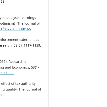
459.
cy in analysts' earnings
optimism?. The Journal of
111/0022-1082.00166
enforcement externalities
esearch, 58(5), 1117-1159.
2012). Research in
ing and Economics, 53(1-
11.11.006
 effect of tax authority
ng quality. The Journal of
0.