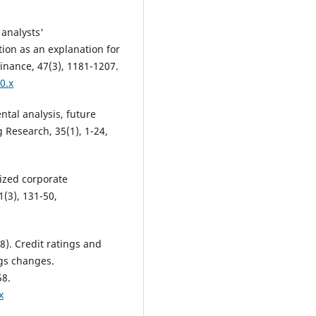
 analysts'
ion as an explanation for
inance, 47(3), 1181-1207.
0.x
ntal analysis, future
 Research, 35(1), 1-24,
lized corporate
(3), 131-50,
08). Credit ratings and
ngs changes.
58.
x