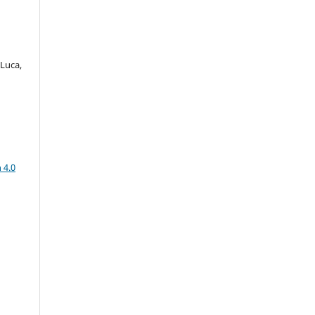
Luca,
a
 4.0