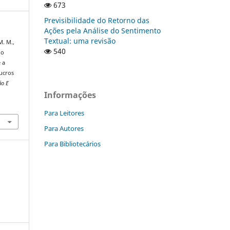
673
Previsibilidade do Retorno das
Ações pela Análise do Sentimento
Textual: uma revisão
M. M.,
540
do
 a
lucros
ão E
Informações
Para Leitores
Para Autores
Para Bibliotecários