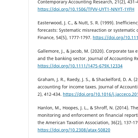
Contemporary Accounting Research, 21(2), 431-
https://doi.org/10.1506/TFVV-UYT1-NNYT-1YFH
Easterwood, J. C., & Nutt, S. R. (1999). Inefficien
forecasts: Systematic misreaction or systematic 
Finance, 54(5), 1777-1797.
https://doi.org/10.1
Gallemore, J., & Jacob, M. (2020). Corporate tax 
and the banking sector. Journal of Accounting R
https://doi.org/10.1111/1475-679X.12334
Graham, J. R., Raedy, J. S., & Shackelford, D. A. (
accounting for income taxes. Journal of Account
2), 412-434.
https://doi.org/10.1016/j.jacceco.20
Hanlon, M., Hoopes, J. L., & Shroff, N. (2014). The
monitoring and enforcement on financial reporti
the American Taxation Association, 36(2), 137-17
https://doi.org/10.2308/atax-50820