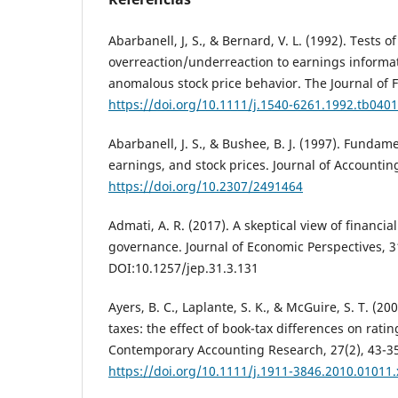
Abarbanell, J, S., & Bernard, V. L. (1992). Tests of
overreaction/underreaction to earnings informat
anomalous stock price behavior. The Journal of F
https://doi.org/10.1111/j.1540-6261.1992.tb0401
Abarbanell, J. S., & Bushee, B. J. (1997). Fundame
earnings, and stock prices. Journal of Accounting
https://doi.org/10.2307/2491464
Admati, A. R. (2017). A skeptical view of financia
governance. Journal of Economic Perspectives, 31
DOI:10.1257/jep.31.3.131
Ayers, B. C., Laplante, S. K., & McGuire, S. T. (20
taxes: the effect of book-tax differences on rati
Contemporary Accounting Research, 27(2), 43-3
https://doi.org/10.1111/j.1911-3846.2010.01011.