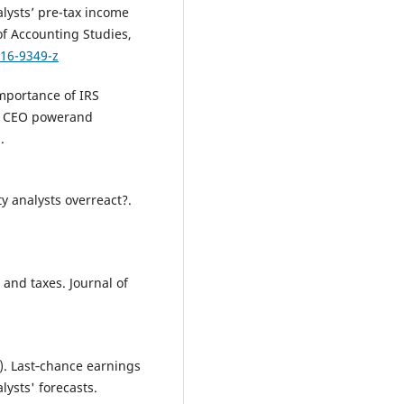
nalysts’ pre-tax income
of Accounting Studies,
016-9349-z
importance of IRS
 of CEO powerand
.
ty analysts overreact?.
t and taxes. Journal of
04). Last‐chance earnings
ysts' forecasts.