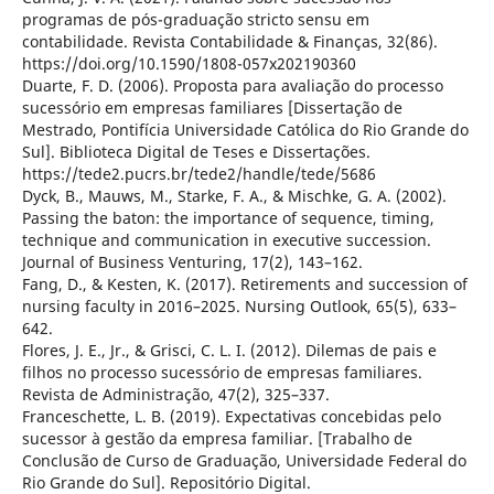
programas de pós-graduação stricto sensu em
contabilidade. Revista Contabilidade & Finanças, 32(86).
https://doi.org/10.1590/1808-057x202190360
Duarte, F. D. (2006). Proposta para avaliação do processo
sucessório em empresas familiares [Dissertação de
Mestrado, Pontifícia Universidade Católica do Rio Grande do
Sul]. Biblioteca Digital de Teses e Dissertações.
https://tede2.pucrs.br/tede2/handle/tede/5686
Dyck, B., Mauws, M., Starke, F. A., & Mischke, G. A. (2002).
Passing the baton: the importance of sequence, timing,
technique and communication in executive succession.
Journal of Business Venturing, 17(2), 143–162.
Fang, D., & Kesten, K. (2017). Retirements and succession of
nursing faculty in 2016–2025. Nursing Outlook, 65(5), 633–
642.
Flores, J. E., Jr., & Grisci, C. L. I. (2012). Dilemas de pais e
filhos no processo sucessório de empresas familiares.
Revista de Administração, 47(2), 325–337.
Franceschette, L. B. (2019). Expectativas concebidas pelo
sucessor à gestão da empresa familiar. [Trabalho de
Conclusão de Curso de Graduação, Universidade Federal do
Rio Grande do Sul]. Repositório Digital.