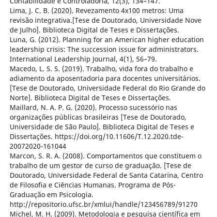
Contabilidade e Controladoria, 12(3), 134–147.
Lima, J. C. B. (2020). Revezamento 4x100 metros: Uma
revisão integrativa.[Tese de Doutorado, Universidade Nove
de Julho]. Biblioteca Digital de Teses e Dissertações.
Luna, G. (2012). Planning for an American higher education
leadership crisis: The succession issue for administrators.
International Leadership Journal, 4(1), 56–79.
Macedo, L. S. S. (2019). Trabalho, vida fora do trabalho e
adiamento da aposentadoria para docentes universitários.
[Tese de Doutorado, Universidade Federal do Rio Grande do
Norte]. Biblioteca Digital de Teses e Dissertações.
Maillard, N. A. P. G. (2020). Processo sucessório nas
organizações públicas brasileiras [Tese de Doutorado,
Universidade de São Paulo]. Biblioteca Digital de Teses e
Dissertações. https://doi.org/10.11606/T.12.2020.tde-
20072020-161044
Marcon, S. R. A. (2008). Comportamentos que constituem o
trabalho de um gestor de curso de graduação. [Tese de
Doutorado, Universidade Federal de Santa Catarina, Centro
de Filosofia e Ciências Humanas. Programa de Pós-
Graduação em Psicologia.
http://repositorio.ufsc.br/xmlui/handle/123456789/91270
Michel, M. H. (2009). Metodologia e pesquisa científica em