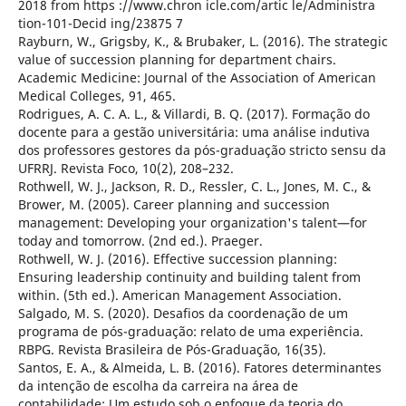
2018 from https ://www.chron icle.com/artic le/Administra
tion-101-Decid ing/23875 7
Rayburn, W., Grigsby, K., & Brubaker, L. (2016). The strategic
value of succession planning for department chairs.
Academic Medicine: Journal of the Association of American
Medical Colleges, 91, 465.
Rodrigues, A. C. A. L., & Villardi, B. Q. (2017). Formação do
docente para a gestão universitária: uma análise indutiva
dos professores gestores da pós-graduação stricto sensu da
UFRRJ. Revista Foco, 10(2), 208–232.
Rothwell, W. J., Jackson, R. D., Ressler, C. L., Jones, M. C., &
Brower, M. (2005). Career planning and succession
management: Developing your organization's talent—for
today and tomorrow. (2nd ed.). Praeger.
Rothwell, W. J. (2016). Effective succession planning:
Ensuring leadership continuity and building talent from
within. (5th ed.). American Management Association.
Salgado, M. S. (2020). Desafios da coordenação de um
programa de pós-graduação: relato de uma experiência.
RBPG. Revista Brasileira de Pós-Graduação, 16(35).
Santos, E. A., & Almeida, L. B. (2016). Fatores determinantes
da intenção de escolha da carreira na área de
contabilidade: Um estudo sob o enfoque da teoria do