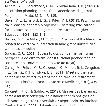
ata/Vacancy18.pdf
Arrieta, G. S., Barrameda, C. N., & Sudarsana, I. K. (2022). A
succession planning model for academic heads. Jurnal
Penjaminan Mutu, 8(1), 113–135.
Baker, V. L., Lunsford, L. G., & Pifer, M. J. (2018). Patching up
the “Leaking leadership pipeline”: Fostering mid-career
faculty succession management. Research in Higher
Education, 60(6), 823–843.
Bisbee, D. C., & Miller, M. T. (2006). A survey of the literature
related to executive succession in land grant universities.
Online Submission.
Borges, C. R. (2009). Sucessão dos companheiros numa
perspectiva do direito civil-constitucional [Monografia de
Bacharelado, Universidade do Vale do Itajaí].
Cain, J. M., Felice, M. E., Ockene, J. K., Milner, R. J., Congdon,
J. L., Tosi, S., & Thorndyke, L. E. (2018). Meeting the late-
career needs of faculty transitioning through retirement:
one institution’s approach. Academic Medicine, 93(3), 435–
439.
Coronetti, K. C., & Gobbo, A. (2019). Através das barreiras:
como a mulher consegue se estabelecer em posições de
liderança na gestão universitária? Repositório Institucional.
Cunha, J. V. A. (2021). Falando sobre sucessão nos