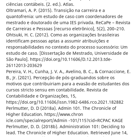
ciências contábeis. (2. ed.). Atlas.
Oltramari, A. P. (2015). Transição na carreira e a
quantofrenia: um estudo de caso com coordenadores de
mestrado e doutorado de uma IES privada. ReCaPe – Revista
de Carreiras e Pessoas [recurso eletrônico], 5(2), 200–210.
Ohtsuki, H. C. (2012). Como as organizações brasileiras
identificam pessoas aptas a assumir atribuições e
responsabilidades no contexto do processo sucessório: Um
estudo de caso. [Dissertação de Mestrado, Universidade de
São Paulo]. https://doi.org/10.11606/D.12.2013.tde-
26112013-203629
Pereira, V. H., Cunha, J. V. A., Avelino, B. C., & Cornaccione, E.
B., Jr. (2021). Percepção de pós-graduandos sobre os
motivos que contribuiriam para a evasão de estudantes dos
cursos stricto sensu em contabilidade. Revista de
Contabilidade e Organizações, 15,
https://doi.org/10.11606/issn.1982-6486.rco.2021.182882
Perlmutter, D. D (2018a). Admin 101. The Chronicle of
Higher Education. https://www.chron
icle.com/specialreport/Admin -101/115?cid=RCPAC KAGE
Perlmutter, D. D. (2018b). Administration 101: Deciding to
lead. The Chronicle of Higher Education. Retrieved June 14,