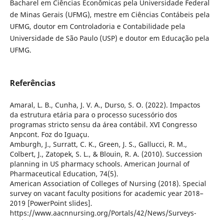
Bacharel em Ciências Econômicas pela Universidade Federal
de Minas Gerais (UFMG), mestre em Ciências Contábeis pela
UFMG, doutor em Controladoria e Contabilidade pela
Universidade de São Paulo (USP) e doutor em Educação pela
UFMG.
Referências
Amaral, L. B., Cunha, J. V. A., Durso, S. O. (2022). Impactos
da estrutura etária para o processo sucessório dos
programas stricto sensu da área contábil. XVI Congresso
Anpcont. Foz do Iguaçu.
Amburgh, J., Surratt, C. K., Green, J. S., Gallucci, R. M.,
Colbert, J., Zatopek, S. L., & Blouin, R. A. (2010). Succession
planning in US pharmacy schools. American Journal of
Pharmaceutical Education, 74(5).
American Association of Colleges of Nursing (2018). Special
survey on vacant faculty positions for academic year 2018–
2019 [PowerPoint slides].
https://www.aacnnursing.org/Portals/42/News/Surveys-