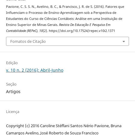
Pavione, C. S. S. N., Avelino, B. C., & Francisco, J. R. de S. (2016). Fatores que
Influenciam o Processo de Ensino-Aprendizagem sob a Perspectiva de
Estudantes do Curso de Ciências Contábeis: Análise em uma Instituição de
Ensino Superior de Minas Gerais.
Revista De Educação E Pesquisa Em
Contabilidade (REPeC)
,
10
(2). https://doi.org/10.17524/repec.v10i2.1371
Fomatos de Citação
Edição
v. 10 n. 2 (2016): Abril-Junho
Seção
Artigos
Licença
Copyright (c) 2016 Caroline Stéffani Santos Nério Pavione, Bruna
Camargos Avelino, José Roberto de Souza Francisco