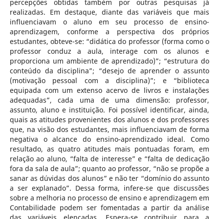
percepções obtidas também por outras pesquisas já
realizadas. Em destaque, diante das variáveis que mais
influenciavam o aluno em seu processo de ensino-
aprendizagem, conforme a perspectiva dos próprios
estudantes, obteve-se: “didática do professor (forma como o
professor conduz a aula, interage com os alunos e
proporciona um ambiente de aprendizado)”; “estrutura do
conteúdo da disciplina”; “desejo de aprender o assunto
(motivação pessoal com a disciplina)”; e “biblioteca
equipada com um extenso acervo de livros e instalações
adequadas”, cada uma de uma dimensão: professor,
assunto, aluno e instituição. Foi possível identificar, ainda,
quais as atitudes provenientes dos alunos e dos professores
que, na visão dos estudantes, mais influenciavam de forma
negativa o alcance do ensino-aprendizado ideal. Como
resultado, as quatro atitudes mais pontuadas foram, em
relação ao aluno, “falta de interesse” e “falta de dedicação
fora da sala de aula”; quanto ao professor, “não se propõe a
sanar as dúvidas dos alunos” e não ter “domínio do assunto
a ser explanado”. Dessa forma, infere-se que discussões
sobre a melhoria no processo de ensino e aprendizagem em
Contabilidade podem ser fomentadas a partir da análise
das variáveis elencadas. Espera-se contribuir para a