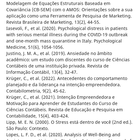
Modelagem de Equações Estruturais Baseada em
Covariância (CB-SEM) com o AMOS: Orientações sobre a sua
aplicação como uma Ferramenta de Pesquisa de Marketing.
Revista Brasileira de Marketing, 13(2), 44-55.
Iasevoli, F., et al. (2020). Psychological distress in patients
with serious mental illness during the COVID-19 outbreak
and one-month mass quarantine in Italy. Psychological
Medicine, 51(6), 1054-1056.
Justino, J. M. A., et al. (2019). Ansiedade no âmbito
acadêmico: um estudo com discentes do curso de Ciências
Contábeis de uma instituição privada. Revista de
Informação Contábil, 13(4), 32-47.
Krüger, C., et al. (2022). Antecedentes do comportamento
planejado e da liderança na intenção empreendedora.
Contabilometria, 9(2), 45-62.
Krüger, C., et al. (2021). Intenção Empreendedora e
Motivação para Aprender de Estudantes do Curso de
Ciências Contábeis. Revista de Educação e Pesquisa em
Contabilidade, 15(4), 403-424.
Lipp, M. E. N. (2000). O Stress está dentro de você (2nd ed.).
São Paulo: Contexto.
Lopes, L. F. D., et al. (2020). Analysis of Well-Being and