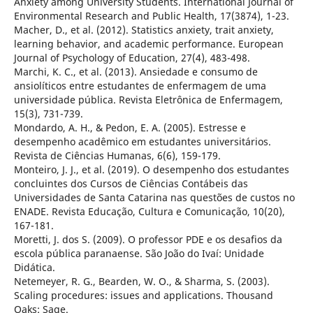
Anxiety among University Students. International Journal of
Environmental Research and Public Health, 17(3874), 1-23.
Macher, D., et al. (2012). Statistics anxiety, trait anxiety,
learning behavior, and academic performance. European
Journal of Psychology of Education, 27(4), 483-498.
Marchi, K. C., et al. (2013). Ansiedade e consumo de
ansiolíticos entre estudantes de enfermagem de uma
universidade pública. Revista Eletrônica de Enfermagem,
15(3), 731-739.
Mondardo, A. H., & Pedon, E. A. (2005). Estresse e
desempenho acadêmico em estudantes universitários.
Revista de Ciências Humanas, 6(6), 159-179.
Monteiro, J. J., et al. (2019). O desempenho dos estudantes
concluintes dos Cursos de Ciências Contábeis das
Universidades de Santa Catarina nas questões de custos no
ENADE. Revista Educação, Cultura e Comunicação, 10(20),
167-181.
Moretti, J. dos S. (2009). O professor PDE e os desafios da
escola pública paranaense. São João do Ivaí: Unidade
Didática.
Netemeyer, R. G., Bearden, W. O., & Sharma, S. (2003).
Scaling procedures: issues and applications. Thousand
Oaks: Sage.