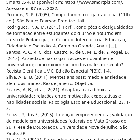
SmartPLS 4. Disponível em: https://www.smartpls.com/.
Acesso em: 07 nov. 2022.
Robbins, S. P. (2005). Comportamento organizacional (11th
ed.). São Paulo: Pearson Prentice Hall.
Rodrigues, P. A. M. (2015). Perfil, condições e desigualdades
de formação entre estudantes do diurno e noturno em
curso de Pedagogia. In Colóquio Internacional Educação,
Cidadania e Exclusão, 4. Campina Grande. Anais [...].
Santos, A. C. R. C. dos, Castro, R. de C. M. L. de, & Vogel, D.
(2018). Ansiedade nas organizações e no ambiente
universitário: como minimizar um dos males do século?
Revista Científica UMC, Edição Especial PIBIC, 1-4.
Silva, A. B. B. (2011). Mentes ansiosas: medo e ansiedade
além dos limites. Rio de Janeiro: Objetiva.
Soares, A. B., et al. (2021). Adaptação acadêmica à
universidade: relações entre motivação, expectativas e
habilidades sociais. Psicologia Escolar e Educacional, 25, 1-
8.
Souza, R. dos S. (2015). Intenção empreendedora: validação
de modelo em universidades federais do Mato Grosso do
Sul (Tese de Doutorado). Universidade Nove de Julho, São
Paulo, SP.
Tho, N. D. (2017). Knowledge transfer from business schools