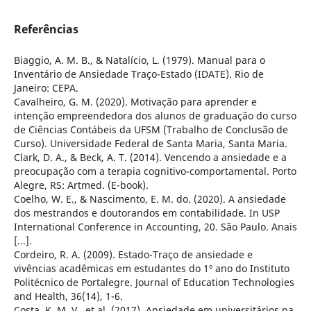
Referências
Biaggio, A. M. B., & Natalício, L. (1979). Manual para o
Inventário de Ansiedade Traço-Estado (IDATE). Rio de
Janeiro: CEPA.
Cavalheiro, G. M. (2020). Motivação para aprender e
intenção empreendedora dos alunos de graduação do curso
de Ciências Contábeis da UFSM (Trabalho de Conclusão de
Curso). Universidade Federal de Santa Maria, Santa Maria.
Clark, D. A., & Beck, A. T. (2014). Vencendo a ansiedade e a
preocupação com a terapia cognitivo-comportamental. Porto
Alegre, RS: Artmed. (E-book).
Coelho, W. E., & Nascimento, E. M. do. (2020). A ansiedade
dos mestrandos e doutorandos em contabilidade. In USP
International Conference in Accounting, 20. São Paulo. Anais
[...].
Cordeiro, R. A. (2009). Estado-Traço de ansiedade e
vivências acadêmicas em estudantes do 1º ano do Instituto
Politécnico de Portalegre. Journal of Education Technologies
and Health, 36(14), 1-6.
Costa, K. M. V., et al. (2017). Ansiedade em universitários na