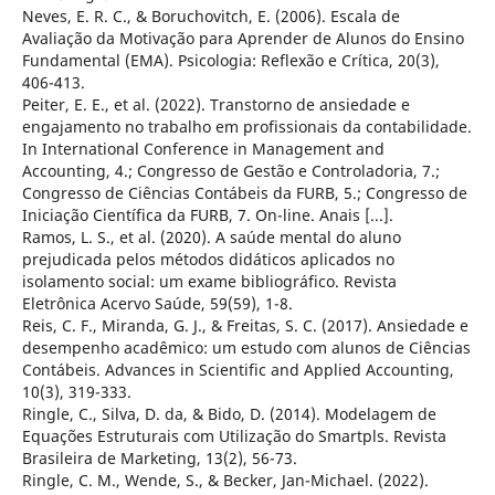
Neves, E. R. C., & Boruchovitch, E. (2006). Escala de
Avaliação da Motivação para Aprender de Alunos do Ensino
Fundamental (EMA). Psicologia: Reflexão e Crítica, 20(3),
406-413.
Peiter, E. E., et al. (2022). Transtorno de ansiedade e
engajamento no trabalho em profissionais da contabilidade.
In International Conference in Management and
Accounting, 4.; Congresso de Gestão e Controladoria, 7.;
Congresso de Ciências Contábeis da FURB, 5.; Congresso de
Iniciação Científica da FURB, 7. On-line. Anais [...].
Ramos, L. S., et al. (2020). A saúde mental do aluno
prejudicada pelos métodos didáticos aplicados no
isolamento social: um exame bibliográfico. Revista
Eletrônica Acervo Saúde, 59(59), 1-8.
Reis, C. F., Miranda, G. J., & Freitas, S. C. (2017). Ansiedade e
desempenho acadêmico: um estudo com alunos de Ciências
Contábeis. Advances in Scientific and Applied Accounting,
10(3), 319-333.
Ringle, C., Silva, D. da, & Bido, D. (2014). Modelagem de
Equações Estruturais com Utilização do Smartpls. Revista
Brasileira de Marketing, 13(2), 56-73.
Ringle, C. M., Wende, S., & Becker, Jan-Michael. (2022).