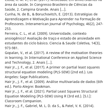
área da saúde. In Congresso Brasileiro de Ciências da
Saúde, 2. Campina Grande. Anais [...].
Cunha, N. de B., & Boruchovitch, E. (2013). Estratégias de
Aprendizagem e Motivação para Aprender na Formação de
Professores. Interamerican Journal of Psychology, 46(2), 247-
253.
Ferreira, C. L., et al. (2009). Universidade, contexto
ansiogênico? Avaliação de traço e estado de ansiedade em
estudantes do ciclo básico. Ciencia & Saude Coletiva, 14(3),
973-981.
Gopalan, V., et al. (2017). A review of the motivation theories
in learning. In International Conference on Applied Science
and Technology, 2. Anais [...].
Hair Jr., J. F., et al. (2017). A primer on partial least squares
structural equation modeling (PLS-SEM) (2nd ed.). Los
Angeles: Sage Publications.
Hair Jr., J. F., et al. (2009). Análise multivariada de dados (6th
ed.). Porto Alegre: Bookman.
Hair Jr., J. F., et al. (2021). Partial Least Squares Structural
Equation Modeling (PLS-SEM) Using R (3rd ed.). [S.l.]:
Classroom Companion.
Hair Jr., J. F., Gabriel, M. L. D. da S., & Patel, V. K. (2014).