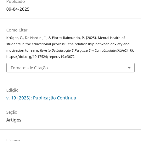
Publicado
09-04-2025
Como Citar
Krüger, C., De Nardin , I., & Flores Raimundo, P. (2025). Mental health of
students in the educational process: : the relationship between anxiety and
motivation to learn.
Revista De Educação E Pesquisa Em Contabilidade (REPeC)
,
19
.
https://doi.org/10.17524/repec.v19.e3672
Fomatos de Citação
Edição
v. 19 (2025): Publicação Contínua
Seção
Artigos
Licença