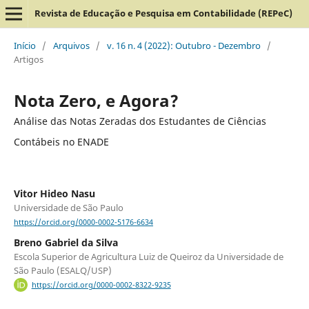
Revista de Educação e Pesquisa em Contabilidade (REPeC)
Início
/
Arquivos
/
v. 16 n. 4 (2022): Outubro - Dezembro
/
Artigos
Nota Zero, e Agora?
Análise das Notas Zeradas dos Estudantes de Ciências
Contábeis no ENADE
Vitor Hideo Nasu
Universidade de São Paulo
https://orcid.org/0000-0002-5176-6634
Breno Gabriel da Silva
Escola Superior de Agricultura Luiz de Queiroz da Universidade de
São Paulo (ESALQ/USP)
https://orcid.org/0000-0002-8322-9235