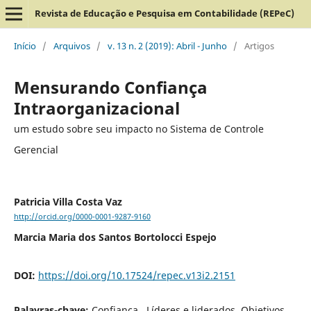
Revista de Educação e Pesquisa em Contabilidade (REPeC)
Início
/
Arquivos
/
v. 13 n. 2 (2019): Abril - Junho
/
Artigos
Mensurando Confiança
Intraorganizacional
um estudo sobre seu impacto no Sistema de Controle
Gerencial
Patricia Villa Costa Vaz
http://orcid.org/0000-0001-9287-9160
Marcia Maria dos Santos Bortolocci Espejo
DOI:
https://doi.org/10.17524/repec.v13i2.2151
Palavras-chave:
Confiança., Líderes e liderados, Objetivos