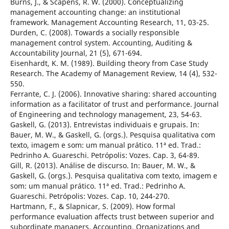
Burns, J., & Scapens, R. W. (2000). Conceptualizing
management accounting change: an institutional
framework. Management Accounting Research, 11, 03-25.
Durden, C. (2008). Towards a socially responsible
management control system. Accounting, Auditing &
Accountability Journal, 21 (5), 671-694.
Eisenhardt, K. M. (1989). Building theory from Case Study
Research. The Academy of Management Review, 14 (4), 532-
550.
Ferrante, C. J. (2006). Innovative sharing: shared accounting
information as a facilitator of trust and performance. Journal
of Engineering and technology management, 23, 54-63.
Gaskell, G. (2013). Entrevistas individuais e grupais. In:
Bauer, M. W., & Gaskell, G. (orgs.). Pesquisa qualitativa com
texto, imagem e som: um manual prático. 11ª ed. Trad.:
Pedrinho A. Guareschi. Petrópolis: Vozes. Cap. 3, 64-89.
Gill, R. (2013). Análise de discurso. In: Bauer, M. W., &
Gaskell, G. (orgs.). Pesquisa qualitativa com texto, imagem e
som: um manual prático. 11ª ed. Trad.: Pedrinho A.
Guareschi. Petrópolis: Vozes. Cap. 10, 244-270.
Hartmann, F., & Slapnicar, S. (2009). How formal
performance evaluation affects trust between superior and
subordinate managers. Accounting, Organizations and