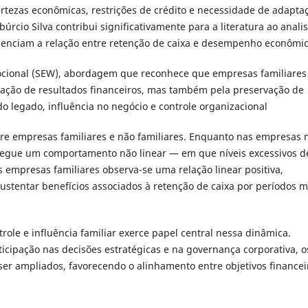
tezas econômicas, restrições de crédito e necessidade de adapta
úrcio Silva contribui significativamente para a literatura ao anali
luenciam a relação entre retenção de caixa e desempenho econômic
ocional (SEW), abordagem que reconhece que empresas familiares
ação de resultados financeiros, mas também pela preservação de
do legado, influência no negócio e controle organizacional
tre empresas familiares e não familiares. Enquanto nas empresas 
 segue um comportamento não linear — em que níveis excessivos d
empresas familiares observa-se uma relação linear positiva,
tentar benefícios associados à retenção de caixa por períodos m
le e influência familiar exerce papel central nessa dinâmica.
icipação nas decisões estratégicas e na governança corporativa, o
 ser ampliados, favorecendo o alinhamento entre objetivos financei