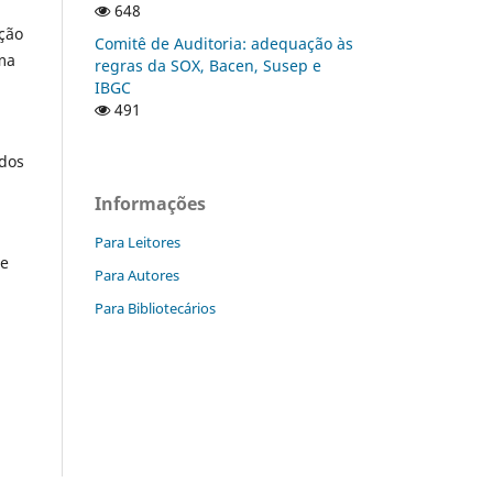
648
nção
Comitê de Auditoria: adequação às
uma
regras da SOX, Bacen, Susep e
IBGC
491
ados
Informações
Para Leitores
de
Para Autores
Para Bibliotecários