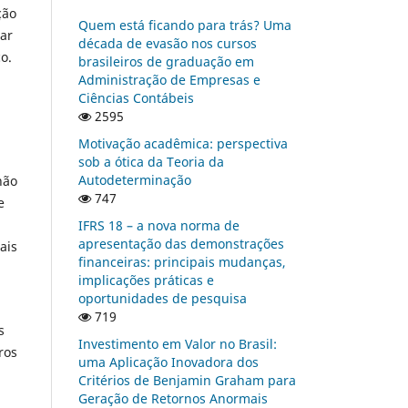
ção
Quem está ficando para trás? Uma
sar
década de evasão nos cursos
o.
brasileiros de graduação em
Administração de Empresas e
Ciências Contábeis
2595
Motivação acadêmica: perspectiva
sob a ótica da Teoria da
Autodeterminação
não
747
e
IFRS 18 – a nova norma de
apresentação das demonstrações
ais
financeiras: principais mudanças,
implicações práticas e
oportunidades de pesquisa
719
s
Investimento em Valor no Brasil:
ros
uma Aplicação Inovadora dos
Critérios de Benjamin Graham para
Geração de Retornos Anormais