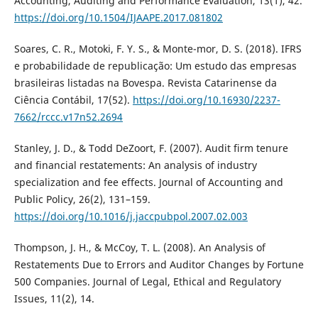
Accounting, Auditing and Performance Evaluation, 13(1), 42.
https://doi.org/10.1504/IJAAPE.2017.081802
Soares, C. R., Motoki, F. Y. S., & Monte-mor, D. S. (2018). IFRS
e probabilidade de republicação: Um estudo das empresas
brasileiras listadas na Bovespa. Revista Catarinense da
Ciência Contábil, 17(52).
https://doi.org/10.16930/2237-
7662/rccc.v17n52.2694
Stanley, J. D., & Todd DeZoort, F. (2007). Audit firm tenure
and financial restatements: An analysis of industry
specialization and fee effects. Journal of Accounting and
Public Policy, 26(2), 131–159.
https://doi.org/10.1016/j.jaccpubpol.2007.02.003
Thompson, J. H., & McCoy, T. L. (2008). An Analysis of
Restatements Due to Errors and Auditor Changes by Fortune
500 Companies. Journal of Legal, Ethical and Regulatory
Issues, 11(2), 14.