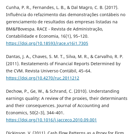
Cunha, P. R., Fernandes, L. B., & Dal Magro, C. B. (2017).
Influência do refazimento das demonstrações contábeis no
gerenciamento de resultados das empresas listadas na
BM&FBovespa. RACE - Revista de Administração,
Contabilidade e Economia, 16(1), 95–120.
https://doi.org/10.18593/race.v16i1.7305
Dantas, J. A., Chaves, S. M. T., Silva, M. R., & Carvalho, R. P.
(2011). Restatements of Financial Reports Determined by
the CVM. Revista Universo Contábil, 45–64.
https://doi.org/10.4270/ruc.2011212
Dechow, P., Ge, W., & Schrand, C. (2010). Understanding
earnings quality: A review of the proxies, their determinants
and their consequences. Journal of Accounting and
Economics, 50(2–3), 344–401.
https://doi.org/10.1016/j.jacceco.2010.09.001
Dickinson, V. (2011). Cash Flow Patterns as a Proxy for Firm