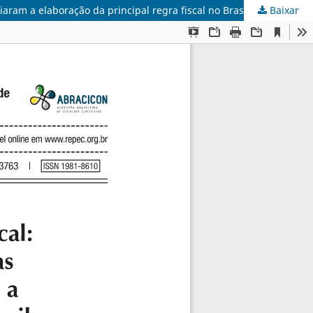
aram a elaboração da principal regra fiscal no Brasil
Baixar