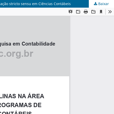
ação stricto sensu em Ciências Contábeis
Baixar