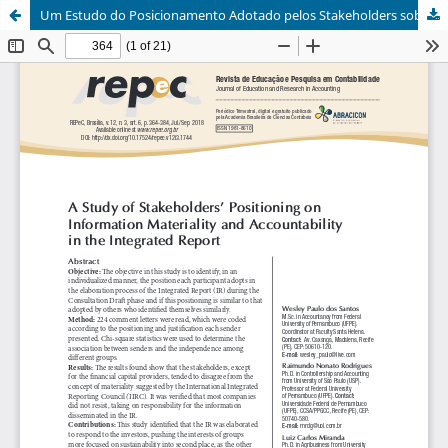
Um Estudo do Posicionamento Adotado pelos Stakeholders sobre a Materialidade e a Responsabilização das Informações Contidas no Relato Integrado